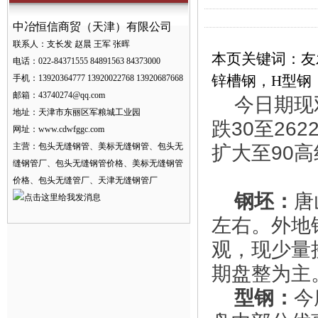
中冶恒信商贸（天津）有限公司
联系人：支长发 赵晨 王军 张晖
本页关键词：友
电话：022-84371555 84891563 84373000
锌槽钢，H型钢
手机：13920364777 13920022768 13920687668
邮箱：
43740274@qq.com
今日期现
地址：天津市东丽区军粮城工业园
跌
30
至
262
网址：
www.cdwfggc.com
主营：包头无缝钢管、美标无缝钢管、包头无
扩大至
90
高
缝钢管厂、包头无缝钢管价格、美标无缝钢管
价格、包头无缝管厂、天津无缝钢管厂
钢坯：
唐
左右。外地
观，现少量
期盘整为主
型钢：
今