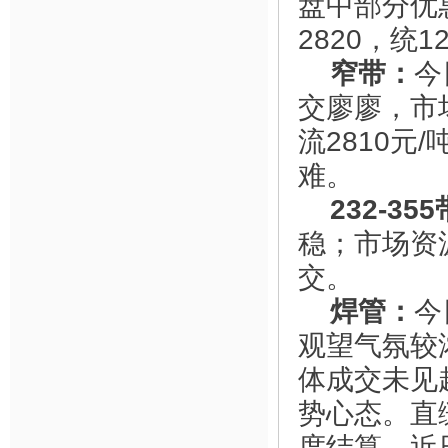
盘中部分优惠出
2820，统1
窄带：
今
交廖廖，市
流2810
难。
232-35
稳；市场资源
交。
焊管：
今
观望气氛较浓
体成交未见
势心态。直
度结算，近