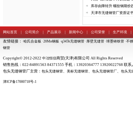
库存由降转升 螺纹钢期价
天津市无缝钢管厂资质证
网站首页
|
公司简介
|
产品展示
|
新闻中心
|
公司荣誉
|
生产环境
友情链接：·
·
·
·
·
·
哈氏合金板
20Mn钢板
q345b无缝钢管
厚壁无缝管
球墨铸铁管
不
钢管
Copyright© 2012-2022
商贸(天津)有限公司 All Rights Reserved
中冶恒信
销售热线：022-84891563 84371555 手机：13920364777 1392002276
包头无缝钢管厂主营：
、
、
、
包头无缝钢管
美标无缝钢管
包头无缝钢管厂
包头无
津ICP备17000718号-1