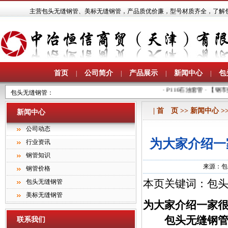
主营
包头无缝钢管
、
美标无缝钢管
，产品质优价廉，型号材质齐全，了解包头无缝钢管
首页
公司简介
产品展示
新闻中心
包
|
|
|
|
·
P110石油套管
·
【钢市报
包头无缝钢管
：
| 首 页 >> 新闻中心 
新闻中心
公司动态
为大家介绍一
行业资讯
钢管知识
来源：
包
钢管价格
本页关键词：包头
包头无缝钢管
美标无缝钢管
为大家介绍一家
包头无缝钢
联系我们