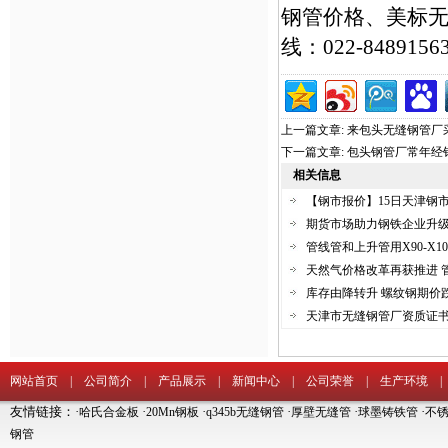
钢管价格、美标
线：022-84891563
上一篇文章:
来包头无缝钢管厂
下一篇文章:
包头钢管厂常年经
相关信息
【钢市报价】15日天津钢
期货市场助力钢铁企业升
管线管和上升管用X90-X10
天然气价格改革再获推进 
库存由降转升 螺纹钢期价
天津市无缝钢管厂资质证
网站首页
|
公司简介
|
产品展示
|
新闻中心
|
公司荣誉
|
生产环境
友情链接：·
·
·
·
·
·
哈氏合金板
20Mn钢板
q345b无缝钢管
厚壁无缝管
球墨铸铁管
不
钢管