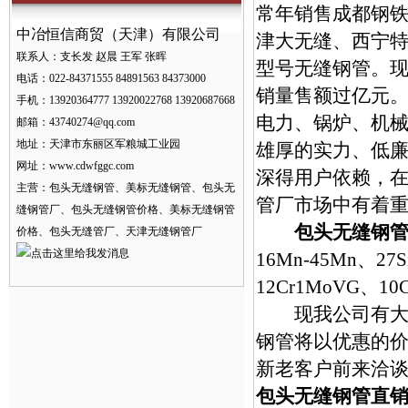
常年销售成都钢
中冶恒信商贸（天津）有限公司
津大无缝、西宁
联系人：支长发 赵晨 王军 张晖
型号无缝钢管。现
电话：022-84371555 84891563 84373000
销量售额过亿元
手机：13920364777 13920022768 13920687668
电力、锅炉、机
邮箱：
43740274@qq.com
地址：天津市东丽区军粮城工业园
雄厚的实力、低廉
网址：
www.cdwfggc.com
深得用户依赖，
主营：包头无缝钢管、美标无缝钢管、包头无
管厂市场中有着
缝钢管厂、包头无缝钢管价格、美标无缝钢管
包头无缝钢
价格、包头无缝管厂、天津无缝钢管厂
16Mn-45Mn、27
12Cr1MoVG、10
现我公司有大量
钢管
将以优惠的
新老客户前来洽
包头无缝钢管直